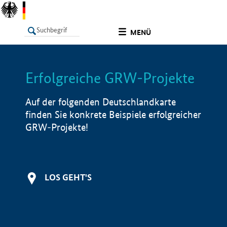
undefined
MENÜ
Erfolgreiche GRW-Projekte
LISTE
Filter
Info
Auf der folgenden Deutschlandkarte
finden Sie konkrete Beispiele erfolgreicher
GRW-Projekte!
LOS GEHT'S