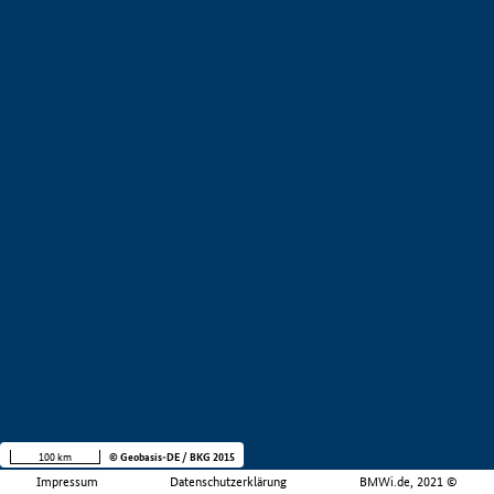
100 km
© Geobasis-DE / BKG 2015
Impressum
Datenschutzerklärung
BMWi.de, 2021 ©