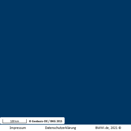
100 km
© Geobasis-DE / BKG 2015
Impressum
Datenschutzerklärung
BMWi.de, 2021 ©