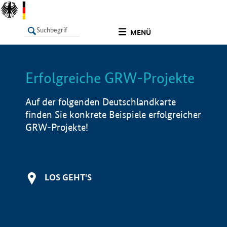
undefined
MENÜ
Erfolgreiche GRW-Projekte
LISTE
Filter
Info
Auf der folgenden Deutschlandkarte
finden Sie konkrete Beispiele erfolgreicher
GRW-Projekte!
LOS GEHT'S