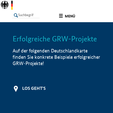
undefined
MENÜ
Erfolgreiche GRW-Projekte
LISTE
Filter
Info
Auf der folgenden Deutschlandkarte
finden Sie konkrete Beispiele erfolgreicher
GRW-Projekte!
LOS GEHT'S