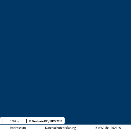
100 km
© Geobasis-DE / BKG 2015
Impressum
Datenschutzerklärung
BMWi.de, 2021 ©