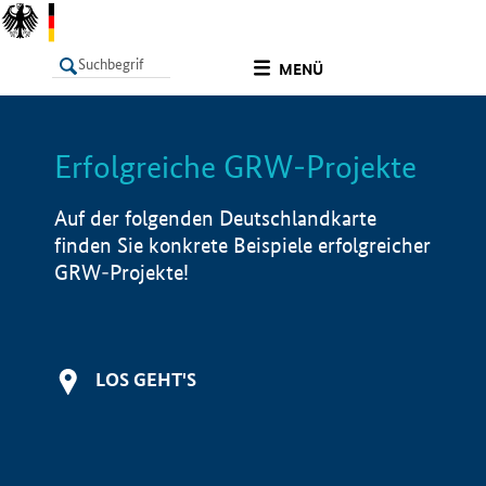
undefined
MENÜ
Erfolgreiche GRW-Projekte
LISTE
Filter
Info
Auf der folgenden Deutschlandkarte
finden Sie konkrete Beispiele erfolgreicher
GRW-Projekte!
LOS GEHT'S