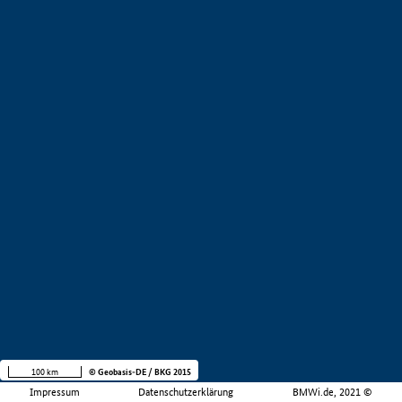
100 km
© Geobasis-DE / BKG 2015
Impressum
Datenschutzerklärung
BMWi.de, 2021 ©