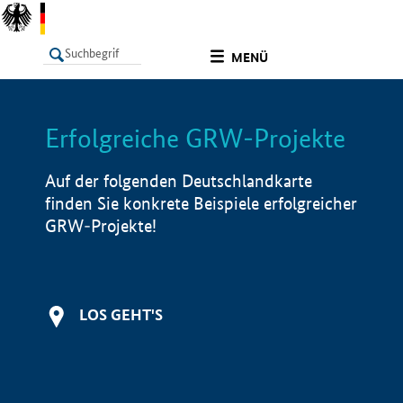
undefined
MENÜ
Erfolgreiche GRW-Projekte
LISTE
Filter
Info
Auf der folgenden Deutschlandkarte
finden Sie konkrete Beispiele erfolgreicher
GRW-Projekte!
LOS GEHT'S