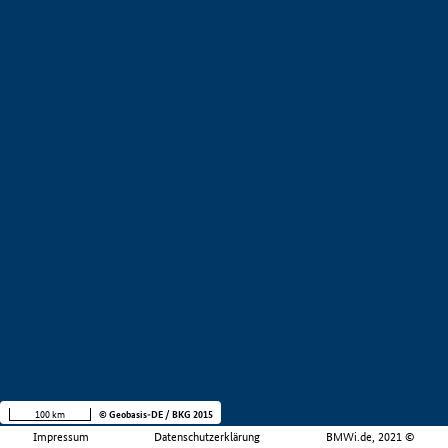
100 km
© Geobasis-DE / BKG 2015
Impressum
Datenschutzerklärung
BMWi.de, 2021 ©