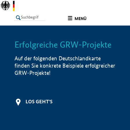
undefined
MENÜ
Erfolgreiche GRW-Projekte
LISTE
Filter
Info
Auf der folgenden Deutschlandkarte
finden Sie konkrete Beispiele erfolgreicher
GRW-Projekte!
LOS GEHT'S