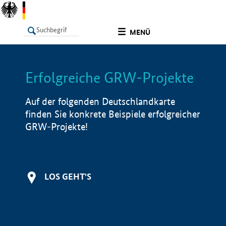
undefined
MENÜ
Erfolgreiche GRW-Projekte
LISTE
Filter
Info
Auf der folgenden Deutschlandkarte
finden Sie konkrete Beispiele erfolgreicher
GRW-Projekte!
LOS GEHT'S