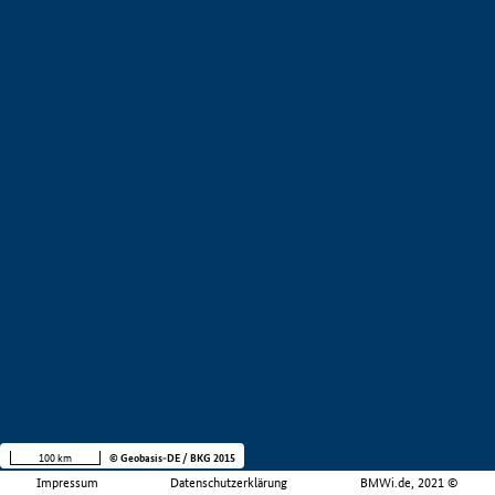
100 km
© Geobasis-DE / BKG 2015
Impressum
Datenschutzerklärung
BMWi.de, 2021 ©