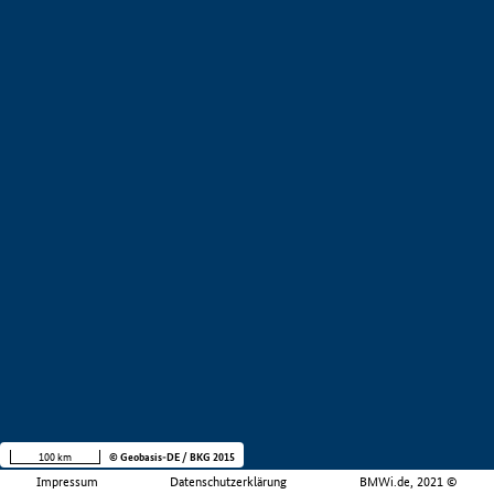
100 km
© Geobasis-DE / BKG 2015
Impressum
Datenschutzerklärung
BMWi.de, 2021 ©