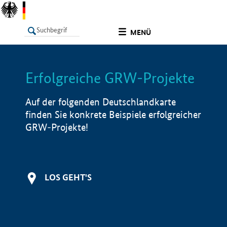
undefined
MENÜ
Erfolgreiche GRW-Projekte
LISTE
Filter
Info
Auf der folgenden Deutschlandkarte
finden Sie konkrete Beispiele erfolgreicher
GRW-Projekte!
LOS GEHT'S