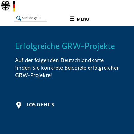
undefined
MENÜ
Erfolgreiche GRW-Projekte
LISTE
Filter
Info
Auf der folgenden Deutschlandkarte
finden Sie konkrete Beispiele erfolgreicher
GRW-Projekte!
LOS GEHT'S