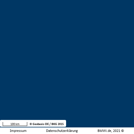
100 km
© Geobasis-DE / BKG 2015
Impressum
Datenschutzerklärung
BMWi.de, 2021 ©