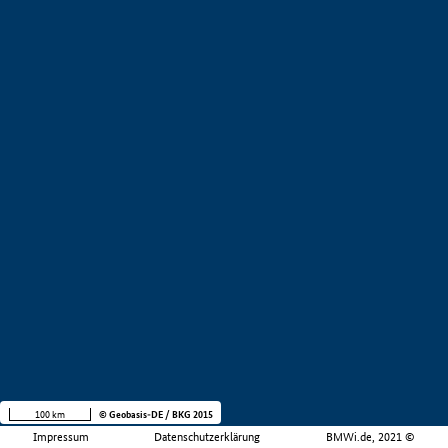
100 km
© Geobasis-DE / BKG 2015
Impressum
Datenschutzerklärung
BMWi.de, 2021 ©