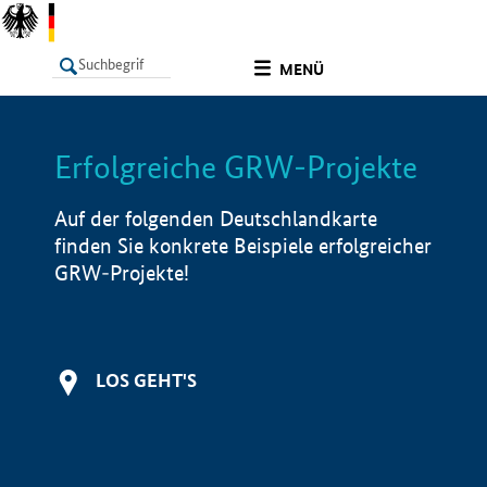
undefined
MENÜ
Erfolgreiche GRW-Projekte
LISTE
Filter
Info
Auf der folgenden Deutschlandkarte
finden Sie konkrete Beispiele erfolgreicher
GRW-Projekte!
LOS GEHT'S