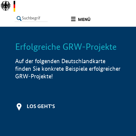
undefined
MENÜ
Erfolgreiche GRW-Projekte
LISTE
Filter
Info
Auf der folgenden Deutschlandkarte
finden Sie konkrete Beispiele erfolgreicher
GRW-Projekte!
LOS GEHT'S