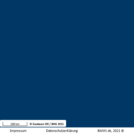
100 km
© Geobasis-DE / BKG 2015
Impressum
Datenschutzerklärung
BMWi.de, 2021 ©