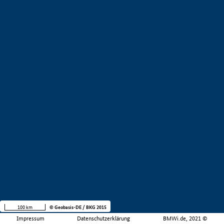
100 km
© Geobasis-DE / BKG 2015
Impressum
Datenschutzerklärung
BMWi.de, 2021 ©