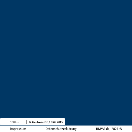
100 km
© Geobasis-DE / BKG 2015
Impressum
Datenschutzerklärung
BMWi.de, 2021 ©