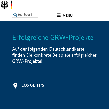
undefined
MENÜ
Erfolgreiche GRW-Projekte
LISTE
Filter
Info
Auf der folgenden Deutschlandkarte
finden Sie konkrete Beispiele erfolgreicher
GRW-Projekte!
LOS GEHT'S