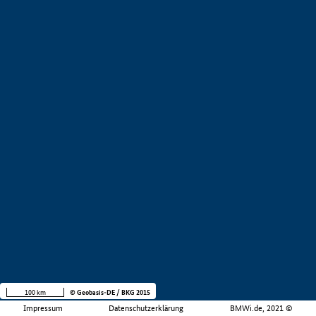
100 km
© Geobasis-DE / BKG 2015
Impressum
Datenschutzerklärung
BMWi.de, 2021 ©