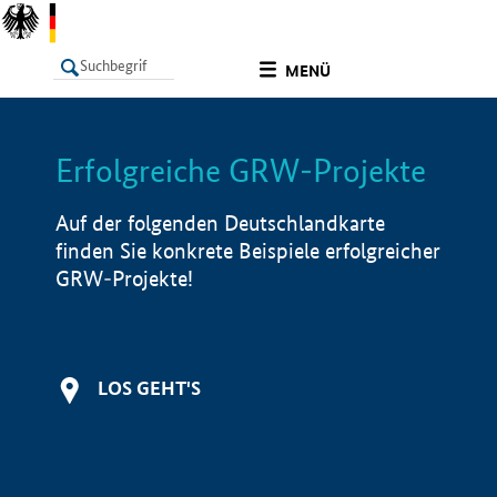
undefined
MENÜ
Erfolgreiche GRW-Projekte
LISTE
Filter
Info
Auf der folgenden Deutschlandkarte
finden Sie konkrete Beispiele erfolgreicher
GRW-Projekte!
LOS GEHT'S