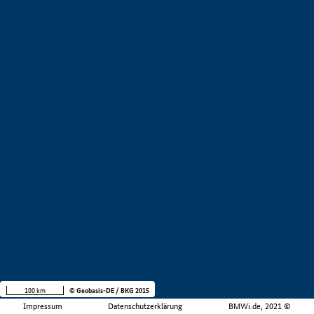
100 km
© Geobasis-DE / BKG 2015
Impressum
Datenschutzerklärung
BMWi.de, 2021 ©