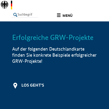
undefined
MENÜ
Erfolgreiche GRW-Projekte
LISTE
Filter
Info
Auf der folgenden Deutschlandkarte
finden Sie konkrete Beispiele erfolgreicher
GRW-Projekte!
LOS GEHT'S