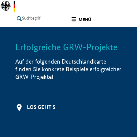
undefined
MENÜ
Erfolgreiche GRW-Projekte
LISTE
Filter
Info
Auf der folgenden Deutschlandkarte
finden Sie konkrete Beispiele erfolgreicher
GRW-Projekte!
LOS GEHT'S