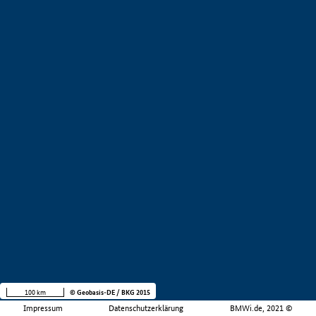
100 km
© Geobasis-DE / BKG 2015
Impressum
Datenschutzerklärung
BMWi.de, 2021 ©