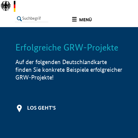
undefined
MENÜ
Erfolgreiche GRW-Projekte
LISTE
Filter
Info
Auf der folgenden Deutschlandkarte
finden Sie konkrete Beispiele erfolgreicher
GRW-Projekte!
LOS GEHT'S