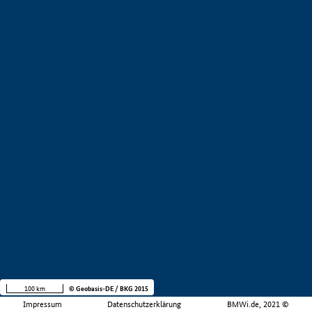
100 km
© Geobasis-DE / BKG 2015
Impressum
Datenschutzerklärung
BMWi.de, 2021 ©