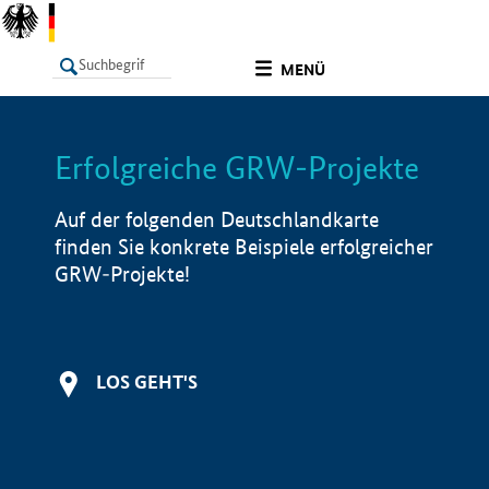
undefined
MENÜ
Erfolgreiche GRW-Projekte
LISTE
Filter
Info
Auf der folgenden Deutschlandkarte
finden Sie konkrete Beispiele erfolgreicher
GRW-Projekte!
LOS GEHT'S