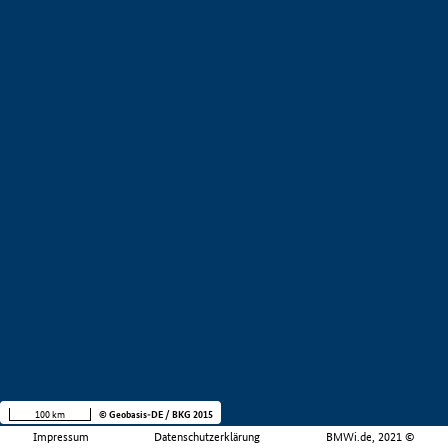
100 km
© Geobasis-DE / BKG 2015
Impressum
Datenschutzerklärung
BMWi.de, 2021 ©