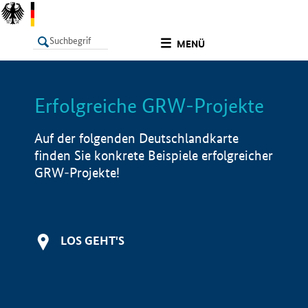
undefined
MENÜ
Erfolgreiche GRW-Projekte
LISTE
Filter
Info
Auf der folgenden Deutschlandkarte
finden Sie konkrete Beispiele erfolgreicher
GRW-Projekte!
LOS GEHT'S