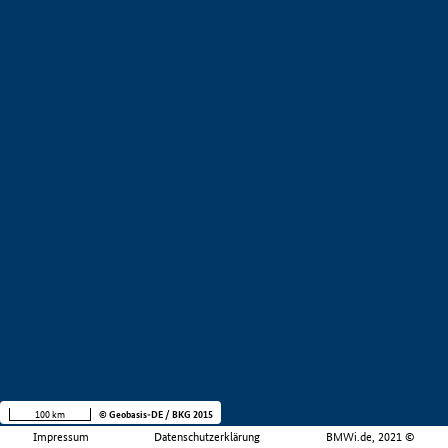
100 km
© Geobasis-DE / BKG 2015
Impressum
Datenschutzerklärung
BMWi.de, 2021 ©