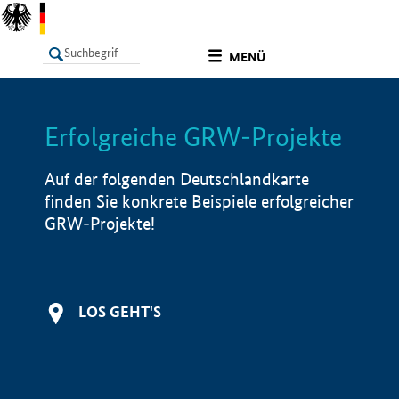
undefined
MENÜ
Erfolgreiche GRW-Projekte
LISTE
Filter
Info
Auf der folgenden Deutschlandkarte
finden Sie konkrete Beispiele erfolgreicher
GRW-Projekte!
LOS GEHT'S