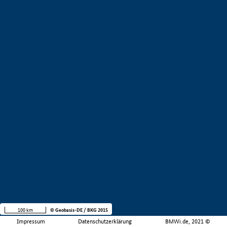
100 km
© Geobasis-DE / BKG 2015
Impressum
Datenschutzerklärung
BMWi.de, 2021 ©