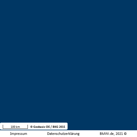
100 km
© Geobasis-DE / BKG 2015
Impressum
Datenschutzerklärung
BMWi.de, 2021 ©