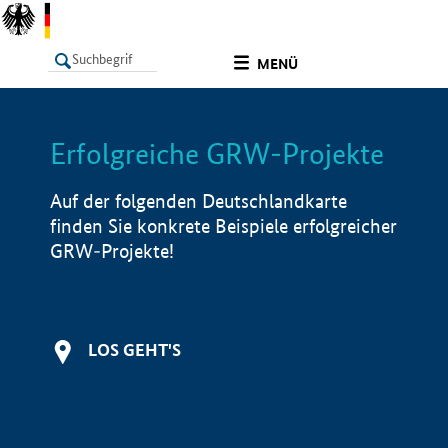
undefined
MENÜ
Erfolgreiche GRW-Projekte
LISTE
Filter
Info
Auf der folgenden Deutschlandkarte
finden Sie konkrete Beispiele erfolgreicher
GRW-Projekte!
LOS GEHT'S