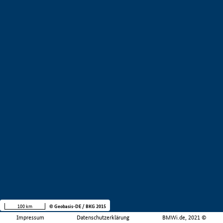
100 km
© Geobasis-DE / BKG 2015
Impressum
Datenschutzerklärung
BMWi.de, 2021 ©