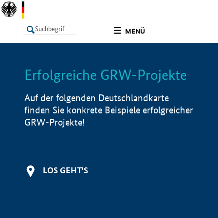
undefined
MENÜ
Erfolgreiche GRW-Projekte
LISTE
Filter
Info
Auf der folgenden Deutschlandkarte
finden Sie konkrete Beispiele erfolgreicher
GRW-Projekte!
LOS GEHT'S