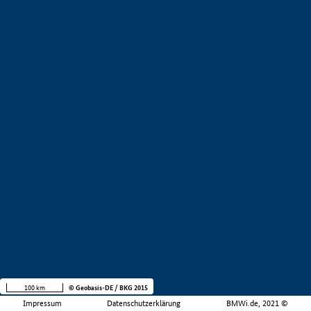
100 km
© Geobasis-DE / BKG 2015
Impressum
Datenschutzerklärung
BMWi.de, 2021 ©