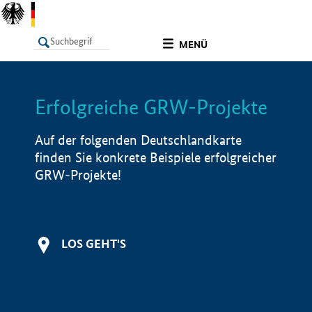
undefined
MENÜ
Erfolgreiche GRW-Projekte
LISTE
Filter
Info
Auf der folgenden Deutschlandkarte
finden Sie konkrete Beispiele erfolgreicher
GRW-Projekte!
LOS GEHT'S