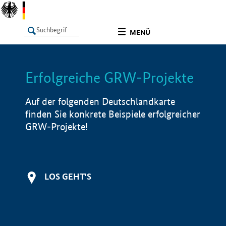
undefined
MENÜ
Erfolgreiche GRW-Projekte
LISTE
Filter
Info
Auf der folgenden Deutschlandkarte
finden Sie konkrete Beispiele erfolgreicher
GRW-Projekte!
LOS GEHT'S