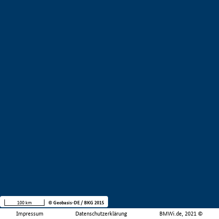
100 km
© Geobasis-DE / BKG 2015
Impressum
Datenschutzerklärung
BMWi.de, 2021 ©