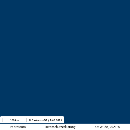
100 km
© Geobasis-DE / BKG 2015
Impressum
Datenschutzerklärung
BMWi.de, 2021 ©