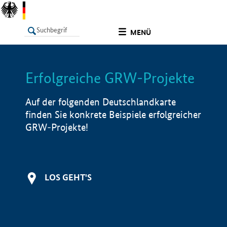
undefined
MENÜ
Erfolgreiche GRW-Projekte
LISTE
Filter
Info
Auf der folgenden Deutschlandkarte
finden Sie konkrete Beispiele erfolgreicher
GRW-Projekte!
LOS GEHT'S