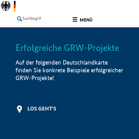
undefined
MENÜ
Erfolgreiche GRW-Projekte
LISTE
Filter
Info
Auf der folgenden Deutschlandkarte
finden Sie konkrete Beispiele erfolgreicher
GRW-Projekte!
LOS GEHT'S