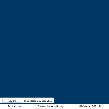
100 km
© Geobasis-DE / BKG 2015
Impressum
Datenschutzerklärung
BMWi.de, 2021 ©