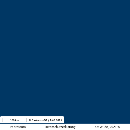
100 km
© Geobasis-DE / BKG 2015
Impressum
Datenschutzerklärung
BMWi.de, 2021 ©