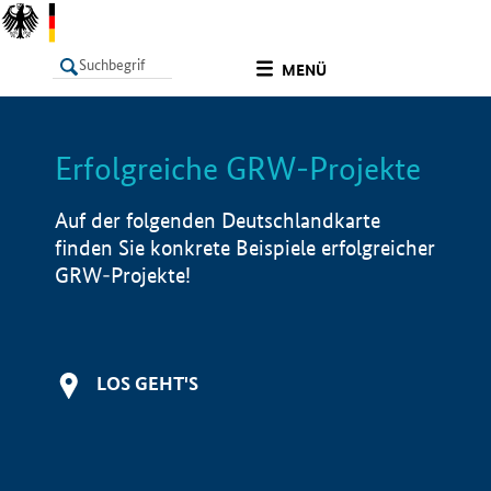
undefined
MENÜ
Erfolgreiche GRW-Projekte
LISTE
Filter
Info
Auf der folgenden Deutschlandkarte
finden Sie konkrete Beispiele erfolgreicher
GRW-Projekte!
LOS GEHT'S