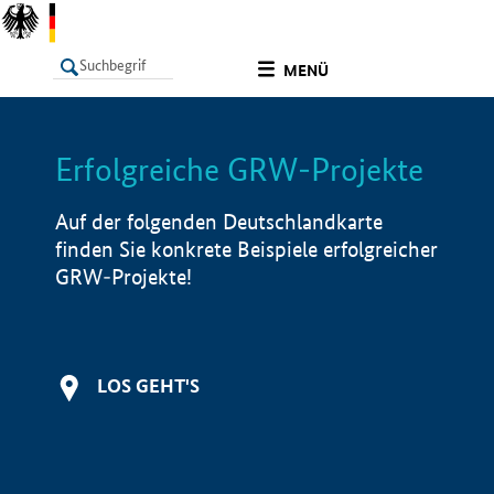
undefined
MENÜ
Erfolgreiche GRW-Projekte
LISTE
Filter
Info
Auf der folgenden Deutschlandkarte
finden Sie konkrete Beispiele erfolgreicher
GRW-Projekte!
LOS GEHT'S