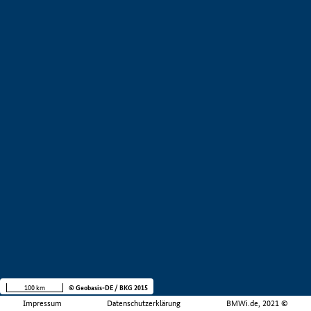
100 km
© Geobasis-DE / BKG 2015
Impressum
Datenschutzerklärung
BMWi.de, 2021 ©