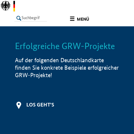
undefined
MENÜ
Erfolgreiche GRW-Projekte
LISTE
Filter
Info
Auf der folgenden Deutschlandkarte
finden Sie konkrete Beispiele erfolgreicher
GRW-Projekte!
LOS GEHT'S