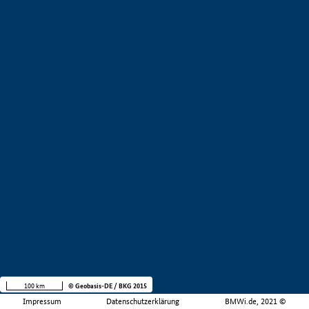
100 km
© Geobasis-DE / BKG 2015
Impressum
Datenschutzerklärung
BMWi.de, 2021 ©