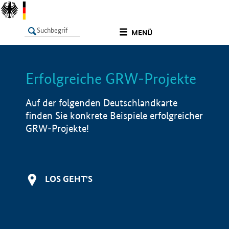
undefined
MENÜ
Erfolgreiche GRW-Projekte
LISTE
Filter
Info
Auf der folgenden Deutschlandkarte
finden Sie konkrete Beispiele erfolgreicher
GRW-Projekte!
LOS GEHT'S