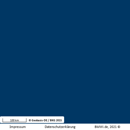
100 km
© Geobasis-DE / BKG 2015
Impressum
Datenschutzerklärung
BMWi.de, 2021 ©