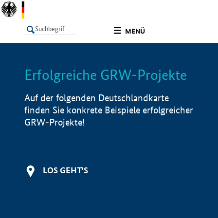
undefined
MENÜ
Erfolgreiche GRW-Projekte
LISTE
Filter
Info
Auf der folgenden Deutschlandkarte
finden Sie konkrete Beispiele erfolgreicher
GRW-Projekte!
LOS GEHT'S