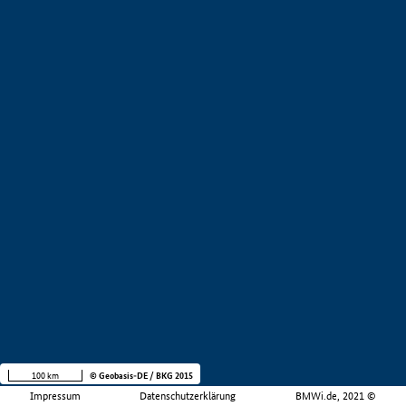
100 km
© Geobasis-DE / BKG 2015
Impressum
Datenschutzerklärung
BMWi.de, 2021 ©