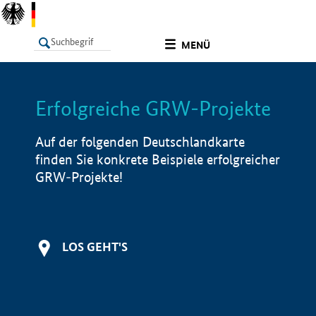
undefined
MENÜ
Erfolgreiche GRW-Projekte
LISTE
Filter
Info
Auf der folgenden Deutschlandkarte
finden Sie konkrete Beispiele erfolgreicher
GRW-Projekte!
LOS GEHT'S