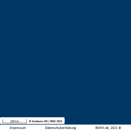
100 km
© Geobasis-DE / BKG 2015
Impressum
Datenschutzerklärung
BMWi.de, 2021 ©