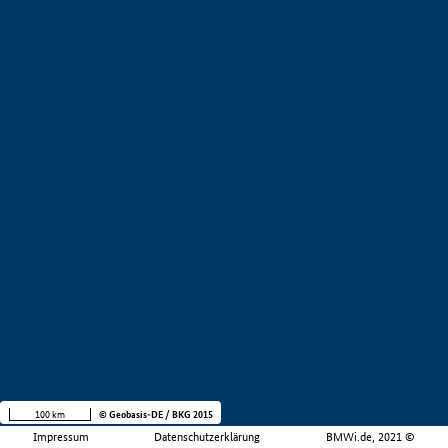
100 km
© Geobasis-DE / BKG 2015
Impressum
Datenschutzerklärung
BMWi.de, 2021 ©