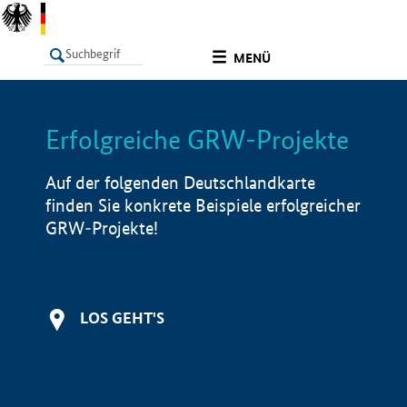
undefined
MENÜ
Erfolgreiche GRW-Projekte
LISTE
Filter
Info
Auf der folgenden Deutschlandkarte
finden Sie konkrete Beispiele erfolgreicher
GRW-Projekte!
LOS GEHT'S