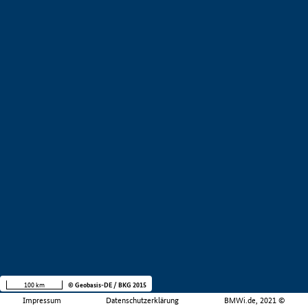
100 km
© Geobasis-DE / BKG 2015
Impressum
Datenschutzerklärung
BMWi.de, 2021 ©