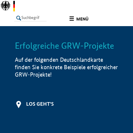
undefined
MENÜ
Erfolgreiche GRW-Projekte
LISTE
Filter
Info
Auf der folgenden Deutschlandkarte
finden Sie konkrete Beispiele erfolgreicher
GRW-Projekte!
LOS GEHT'S