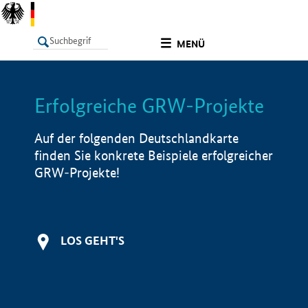
undefined
MENÜ
Erfolgreiche GRW-Projekte
LISTE
Filter
Info
Auf der folgenden Deutschlandkarte
finden Sie konkrete Beispiele erfolgreicher
GRW-Projekte!
LOS GEHT'S