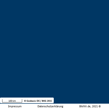
100 km
© Geobasis-DE / BKG 2015
Impressum
Datenschutzerklärung
BMWi.de, 2021 ©