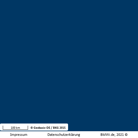
100 km
© Geobasis-DE / BKG 2015
Impressum
Datenschutzerklärung
BMWi.de, 2021 ©