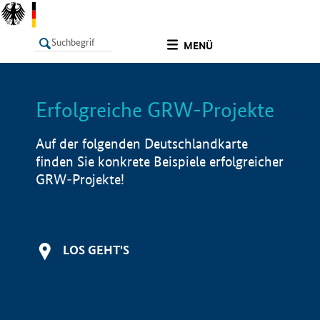
undefined
MENÜ
Erfolgreiche GRW-Projekte
LISTE
Filter
Info
Auf der folgenden Deutschlandkarte
finden Sie konkrete Beispiele erfolgreicher
GRW-Projekte!
LOS GEHT'S