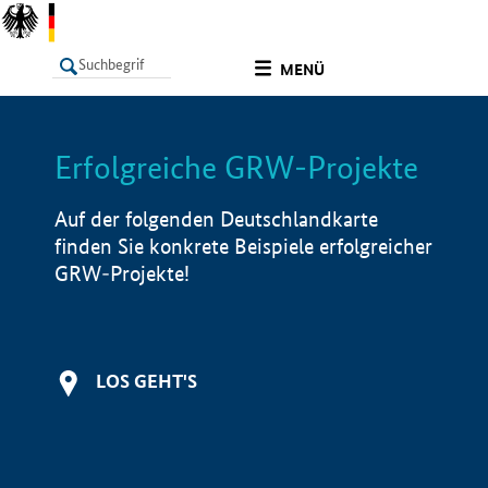
undefined
MENÜ
Erfolgreiche GRW-Projekte
LISTE
Filter
Info
Auf der folgenden Deutschlandkarte
finden Sie konkrete Beispiele erfolgreicher
GRW-Projekte!
LOS GEHT'S