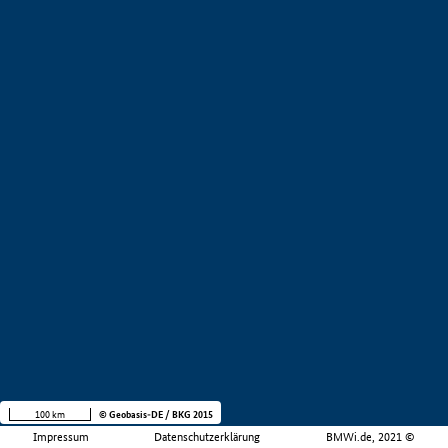
100 km
© Geobasis-DE / BKG 2015
Impressum
Datenschutzerklärung
BMWi.de, 2021 ©