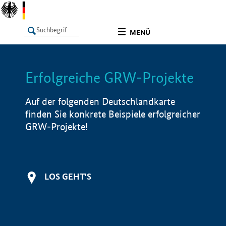
undefined
MENÜ
Erfolgreiche GRW-Projekte
LISTE
Filter
Info
Auf der folgenden Deutschlandkarte
finden Sie konkrete Beispiele erfolgreicher
GRW-Projekte!
LOS GEHT'S