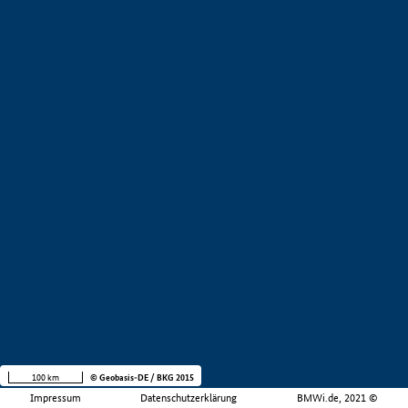
100 km
© Geobasis-DE / BKG 2015
Impressum
Datenschutzerklärung
BMWi.de, 2021 ©