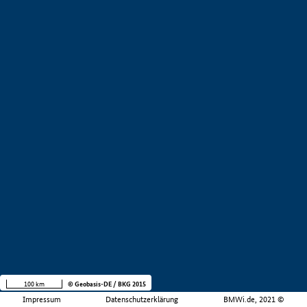
100 km
© Geobasis-DE / BKG 2015
Impressum
Datenschutzerklärung
BMWi.de, 2021 ©