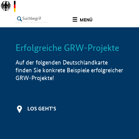
undefined
MENÜ
Erfolgreiche GRW-Projekte
LISTE
Filter
Info
Auf der folgenden Deutschlandkarte
finden Sie konkrete Beispiele erfolgreicher
GRW-Projekte!
LOS GEHT'S