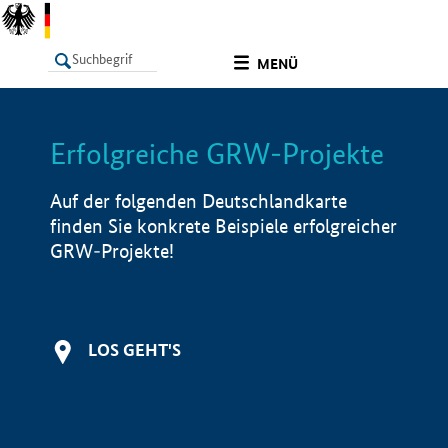
undefined
MENÜ
Erfolgreiche GRW-Projekte
LISTE
Filter
Info
Auf der folgenden Deutschlandkarte
finden Sie konkrete Beispiele erfolgreicher
GRW-Projekte!
LOS GEHT'S