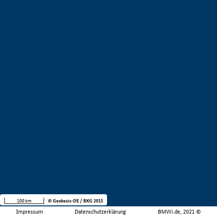
100 km
© Geobasis-DE / BKG 2015
Impressum
Datenschutzerklärung
BMWi.de, 2021 ©