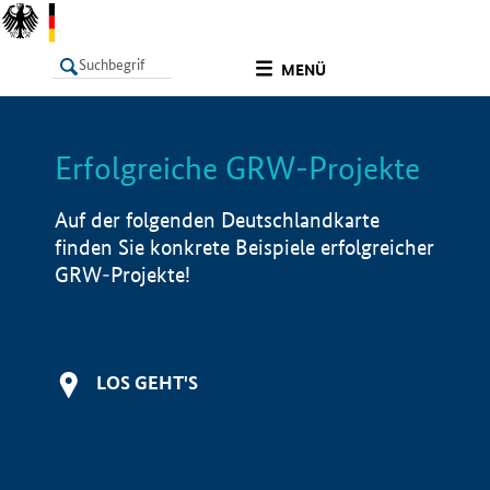
undefined
MENÜ
Erfolgreiche GRW-Projekte
LISTE
Filter
Info
Auf der folgenden Deutschlandkarte
finden Sie konkrete Beispiele erfolgreicher
GRW-Projekte!
LOS GEHT'S