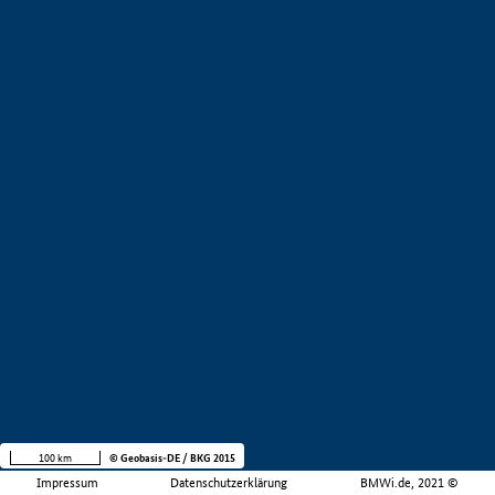
100 km
© Geobasis-DE / BKG 2015
Impressum
Datenschutzerklärung
BMWi.de, 2021 ©