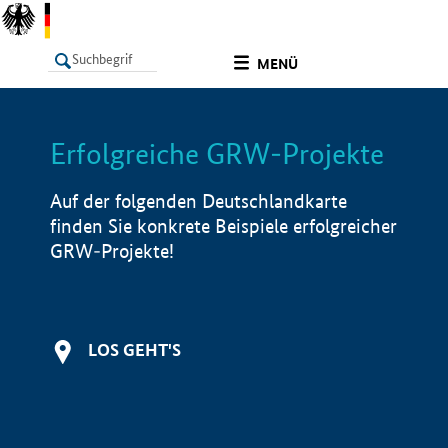
undefined
MENÜ
Erfolgreiche GRW-Projekte
LISTE
Filter
Info
Auf der folgenden Deutschlandkarte
finden Sie konkrete Beispiele erfolgreicher
GRW-Projekte!
LOS GEHT'S