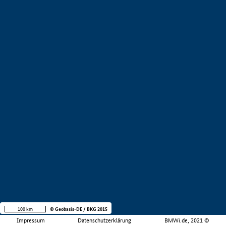
100 km
© Geobasis-DE / BKG 2015
Impressum
Datenschutzerklärung
BMWi.de, 2021 ©