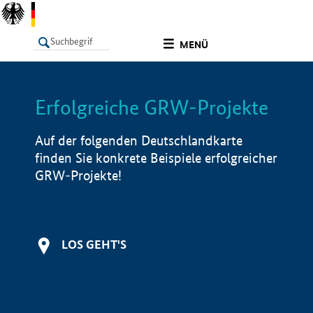
undefined
MENÜ
Erfolgreiche GRW-Projekte
LISTE
Filter
Info
Auf der folgenden Deutschlandkarte
finden Sie konkrete Beispiele erfolgreicher
GRW-Projekte!
LOS GEHT'S