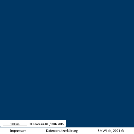
100 km
© Geobasis-DE / BKG 2015
Impressum
Datenschutzerklärung
BMWi.de, 2021 ©