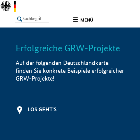
undefined
MENÜ
Erfolgreiche GRW-Projekte
LISTE
Filter
Info
Auf der folgenden Deutschlandkarte
finden Sie konkrete Beispiele erfolgreicher
GRW-Projekte!
LOS GEHT'S