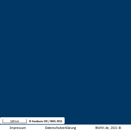
100 km
© Geobasis-DE / BKG 2015
Impressum
Datenschutzerklärung
BMWi.de, 2021 ©