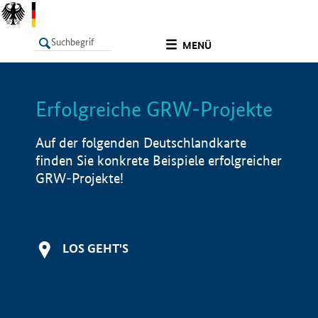
undefined
MENÜ
Erfolgreiche GRW-Projekte
LISTE
Filter
Info
Auf der folgenden Deutschlandkarte
finden Sie konkrete Beispiele erfolgreicher
GRW-Projekte!
LOS GEHT'S