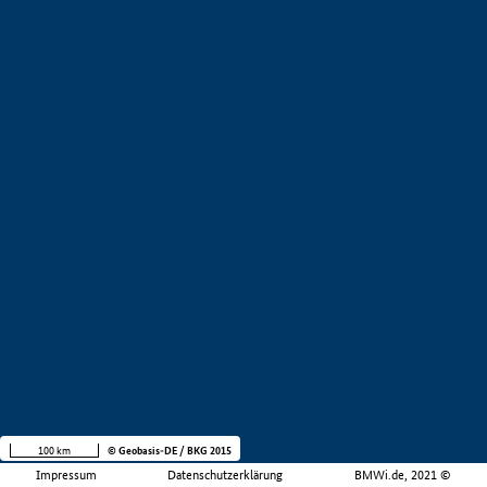
100 km
© Geobasis-DE / BKG 2015
Impressum
Datenschutzerklärung
BMWi.de, 2021 ©