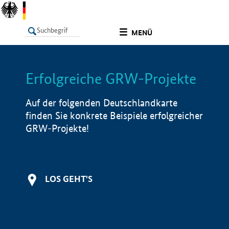
undefined
MENÜ
Erfolgreiche GRW-Projekte
LISTE
Filter
Info
Auf der folgenden Deutschlandkarte
finden Sie konkrete Beispiele erfolgreicher
GRW-Projekte!
LOS GEHT'S