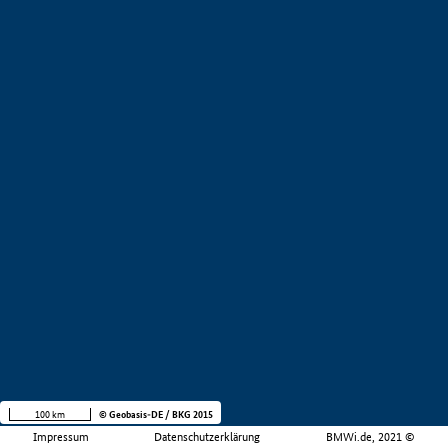
100 km
© Geobasis-DE / BKG 2015
Impressum
Datenschutzerklärung
BMWi.de, 2021 ©