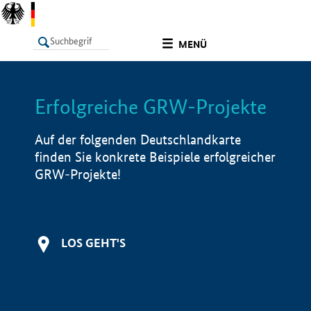
undefined
MENÜ
Erfolgreiche GRW-Projekte
LISTE
Filter
Info
Auf der folgenden Deutschlandkarte
finden Sie konkrete Beispiele erfolgreicher
GRW-Projekte!
LOS GEHT'S