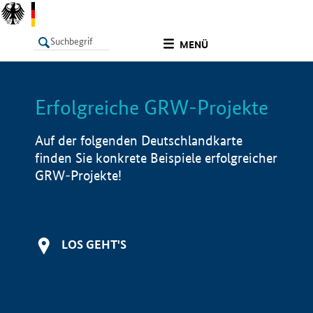
undefined
MENÜ
Erfolgreiche GRW-Projekte
LISTE
Filter
Info
Auf der folgenden Deutschlandkarte
finden Sie konkrete Beispiele erfolgreicher
GRW-Projekte!
LOS GEHT'S