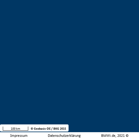
100 km
© Geobasis-DE / BKG 2015
Impressum
Datenschutzerklärung
BMWi.de, 2021 ©