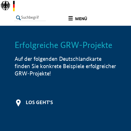
undefined
MENÜ
Erfolgreiche GRW-Projekte
LISTE
Filter
Info
Auf der folgenden Deutschlandkarte
finden Sie konkrete Beispiele erfolgreicher
GRW-Projekte!
LOS GEHT'S