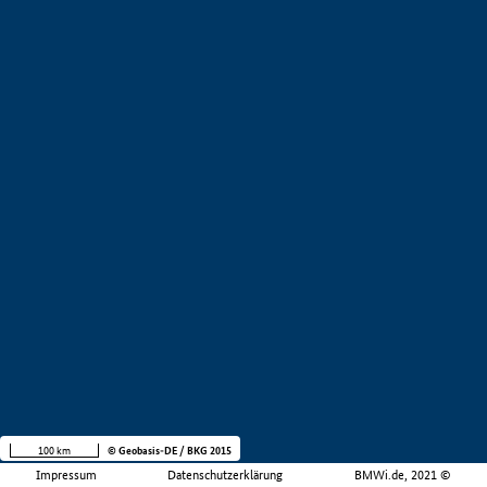
100 km
© Geobasis-DE / BKG 2015
Impressum
Datenschutzerklärung
BMWi.de, 2021 ©