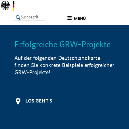
undefined
MENÜ
Erfolgreiche GRW-Projekte
LISTE
Filter
Info
Auf der folgenden Deutschlandkarte
finden Sie konkrete Beispiele erfolgreicher
GRW-Projekte!
LOS GEHT'S