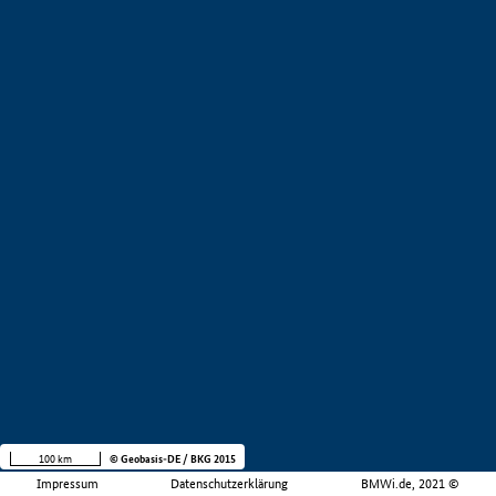
100 km
© Geobasis-DE / BKG 2015
Impressum
Datenschutzerklärung
BMWi.de, 2021 ©